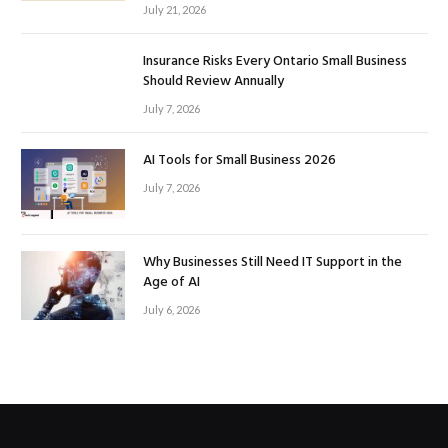
July 21, 2026
Insurance Risks Every Ontario Small Business
Should Review Annually
July 7, 2026
AI Tools for Small Business 2026
July 7, 2026
Why Businesses Still Need IT Support in the
Age of AI
July 6, 2026