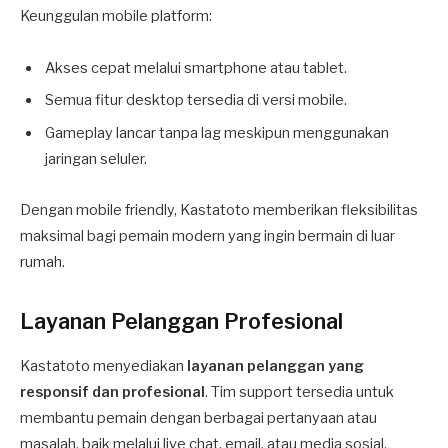
Keunggulan mobile platform:
Akses cepat melalui smartphone atau tablet.
Semua fitur desktop tersedia di versi mobile.
Gameplay lancar tanpa lag meskipun menggunakan
jaringan seluler.
Dengan mobile friendly, Kastatoto memberikan fleksibilitas
maksimal bagi pemain modern yang ingin bermain di luar
rumah.
Layanan Pelanggan Profesional
Kastatoto menyediakan
layanan pelanggan yang
responsif dan profesional
. Tim support tersedia untuk
membantu pemain dengan berbagai pertanyaan atau
masalah, baik melalui live chat, email, atau media sosial.