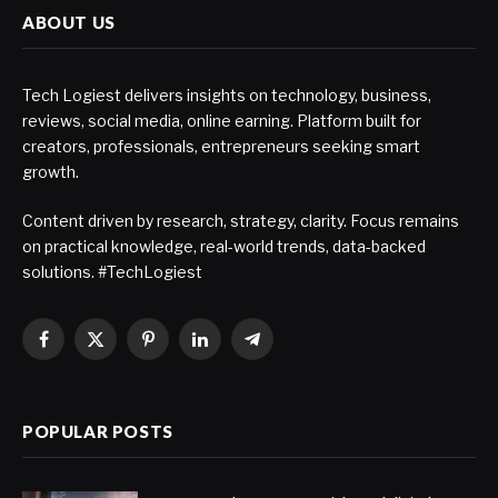
ABOUT US
Tech Logiest delivers insights on technology, business,
reviews, social media, online earning. Platform built for
creators, professionals, entrepreneurs seeking smart
growth.
Content driven by research, strategy, clarity. Focus remains
on practical knowledge, real-world trends, data-backed
solutions. #TechLogiest
Facebook
X
Pinterest
LinkedIn
Telegram
(Twitter)
POPULAR POSTS