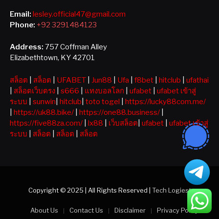
Email:
lesley.official47@gmail.com
Phone:
+92 3291484123
Address:
757 Coffman Alley
Elizabethtown, KY 42701
สล็อต
|
สล็อต
|
UFABET
|
Jun88
|
Ufa
|
f8bet
|
hitclub
|
ufathai
|
สล็อตเว็บตรง
|
s666
|
แทงบอลโลก
|
ufabet
|
ufabet เข้าสู่
ระบบ
|
sunwin
|
hitclub
|
toto togel
|
https://lucky88com.me/
|
https://uk88.bike/
|
https://one88.business/
|
https://five88za.com/
|
lx88
|
เว็บสล็อต
|
ufabet
|
ufabet เข้าสู่
ระบบ
|
สล็อต
|
สล็อต
|
สล็อต
Copyright © 2025 | All Rights Reserved |
Tech Logiest
About Us
Contact Us
Disclaimer
Privacy Policy