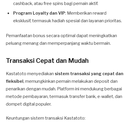
cashback, atau free spins bagi pemain aktif.
Program Loyalty dan VIP
: Memberikan reward
eksklusif, termasuk hadiah spesial dan layanan prioritas.
Pemanfaatan bonus secara optimal dapat meningkatkan
peluang menang dan memperpanjang waktu bermain.
Transaksi Cepat dan Mudah
Kastatoto menyediakan
sistem transaksi yang cepat dan
fleksibel
, memungkinkan pemain melakukan deposit dan
penarikan dengan mudah. Platform ini mendukung berbagai
metode pembayaran, termasuk transfer bank, e-wallet, dan
dompet digital populer.
Keuntungan sistem transaksi Kastatoto: