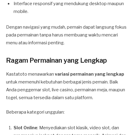
Interface responsif yang mendukung desktop maupun
mobile.
Dengan navigasi yang mudah, pemain dapat langsung fokus
pada permainan tanpa harus membuang waktu mencari
menu atau informasi penting.
Ragam Permainan yang Lengkap
Kastatoto menawarkan
variasi permainan yang lengkap
untuk memenuhi kebutuhan berbagai jenis pemain. Baik
Anda penggemar slot, live casino, permainan meja, maupun
togel, semua tersedia dalam satu platform.
Beberapa kategori unggulan:
Slot Online
: Menyediakan slot klasik, video slot, dan