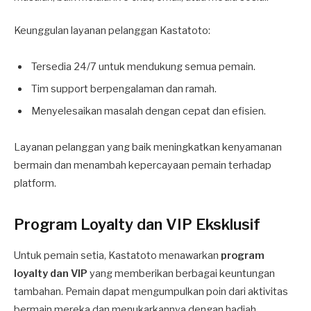
Keunggulan layanan pelanggan Kastatoto:
Tersedia 24/7 untuk mendukung semua pemain.
Tim support berpengalaman dan ramah.
Menyelesaikan masalah dengan cepat dan efisien.
Layanan pelanggan yang baik meningkatkan kenyamanan
bermain dan menambah kepercayaan pemain terhadap
platform.
Program Loyalty dan VIP Eksklusif
Untuk pemain setia, Kastatoto menawarkan
program
loyalty dan VIP
yang memberikan berbagai keuntungan
tambahan. Pemain dapat mengumpulkan poin dari aktivitas
bermain mereka dan menukarkannya dengan hadiah