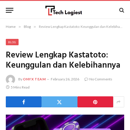
Home
»
Blog
»
Review Lengkap Kastatoto: Keunggulan dan Kelebihannya
BLOG
Review Lengkap Kastatoto:
Keunggulan dan Kelebihannya
By
ONYX TEAM
February 26, 2026
No Comments
5 Mins Read