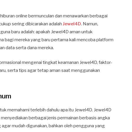
rm hiburan online bermunculan dan menawarkan berbagai
cukup sering dibicarakan adalah
Jewel4D
. Namun,
ngguna baru adalah: apakah Jewel4D aman untuk
ama bagi mereka yang baru pertama kali mencoba platform
an data serta dana mereka.
nformasional mengenai tingkat keamanan Jewel4D, faktor-
baru, serta tips agar tetap aman saat menggunakan
Umum
uk memahami terlebih dahulu apa itu Jewel4D. Jewel4D
g menyediakan berbagai jenis permainan berbasis angka
ncang agar mudah digunakan, bahkan oleh pengguna yang