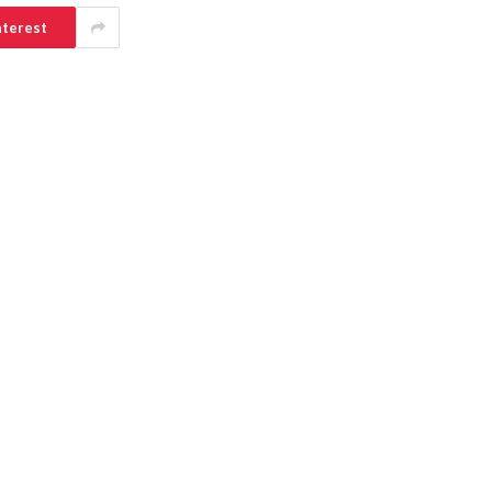
nterest