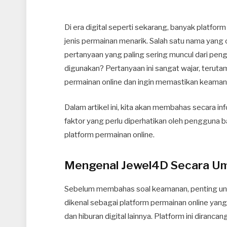
Di era digital seperti sekarang, banyak platfo
jenis permainan menarik. Salah satu nama yang 
pertanyaan yang paling sering muncul dari pe
digunakan? Pertanyaan ini sangat wajar, terut
permainan online dan ingin memastikan keaman
Dalam artikel ini, kita akan membahas secara i
faktor yang perlu diperhatikan oleh pengguna 
platform permainan online.
Mengenal Jewel4D Secara 
Sebelum membahas soal keamanan, penting unt
dikenal sebagai platform permainan online yan
dan hiburan digital lainnya. Platform ini dira