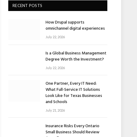
RECENT POSTS
How Drupal supports
omnichannel digital experiences
July 22, 2026
Is a Global Business Management
Degree Worth the Investment?
July 22, 2026
One Partner, Every IT Need:
What Full-Service IT Solutions
Look Like for Texas Businesses
and Schools
July 21, 2026
Insurance Risks Every Ontario
Small Business Should Review