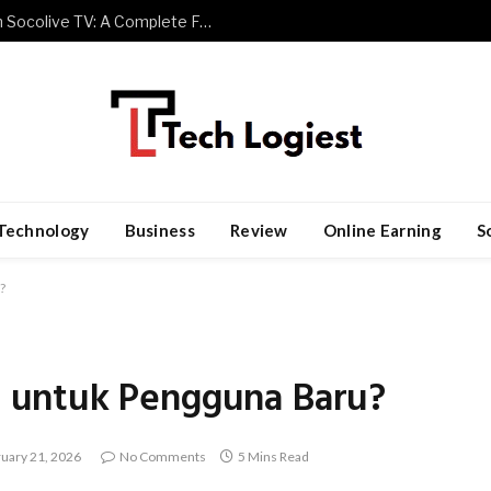
Watch Premier League Football with Socolive TV: A Complete Fan Guide
Technology
Business
Review
Online Earning
S
?
 untuk Pengguna Baru?
uary 21, 2026
No Comments
5 Mins Read