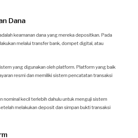
nan Dana
 adalah keamanan dana yang mereka depositkan. Pada
lakukan melalui transfer bank, dompet digital, atau
stem yang digunakan oleh platform. Platform yang baik
aran resmi dan memiliki sistem pencatatan transaksi
 nominal kecil terlebih dahulu untuk menguji sistem
setelah melakukan deposit dan simpan bukti transaksi
orm