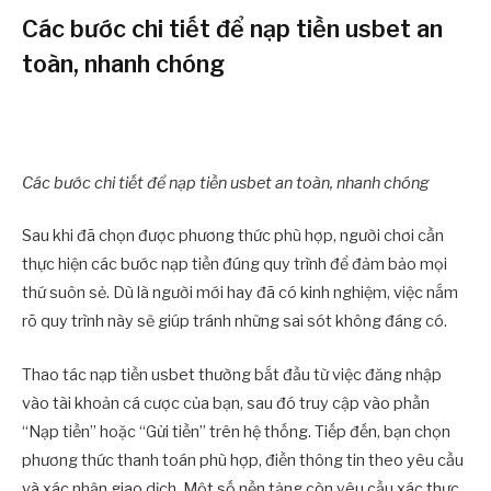
Các bước chi tiết để nạp tiền usbet an
toàn, nhanh chóng
Các bước chi tiết để nạp tiền usbet an toàn, nhanh chóng
Sau khi đã chọn được phương thức phù hợp, người chơi cần
thực hiện các bước nạp tiền đúng quy trình để đảm bảo mọi
thứ suôn sẻ. Dù là người mới hay đã có kinh nghiệm, việc nắm
rõ quy trình này sẽ giúp tránh những sai sót không đáng có.
Thao tác nạp tiền usbet thường bắt đầu từ việc đăng nhập
vào tài khoản cá cược của bạn, sau đó truy cập vào phần
“Nạp tiền” hoặc “Gửi tiền” trên hệ thống. Tiếp đến, bạn chọn
phương thức thanh toán phù hợp, điền thông tin theo yêu cầu
và xác nhận giao dịch. Một số nền tảng còn yêu cầu xác thực