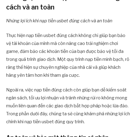
cách và an toàn
Những lợi ích khi nạp tiền usbet đúng cách và an toàn
Thực hiện nạp tiền usbet đúng cách không chỉ giúp bạn bảo
vệ tài khoản của mình mà còn nâng cao trải nghiệm chơi
game, đảm bảo các khoản tiền của bạn được bảo vệ tối đa
trong quá trình giao dịch. Một quy trình nạp tiền minh bạch, rõ
ràng thể hiện sự chuyên nghiệp của nhà cái và giúp khách
hàng yên tâm hơn khi tham gia cược.
Ngoài ra, việc nạp tiền đúng cách còn giúp bạn dễ kiểm soát
ngân sách, tối ưu lợi nhuận và tránh những rủi ro không mong
muốn liên quan đến các giao dịch bất hợp pháp hoặc lừa đảo.
Trong phần dưới đây, chúng ta sẽ cùng khám phá những lợi ích
chính khi nạp tiền usbet đúng quy trình.