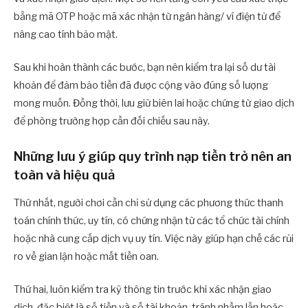
bằng mã OTP hoặc mã xác nhận từ ngân hàng/ ví điện tử để
nâng cao tính bảo mật.
Sau khi hoàn thành các bước, bạn nên kiểm tra lại số dư tài
khoản để đảm bảo tiền đã được cộng vào đúng số lượng
mong muốn. Đồng thời, lưu giữ biên lai hoặc chứng từ giao dịch
để phòng trường hợp cần đối chiếu sau này.
Những lưu ý giúp quy trình nạp tiền trở nên an
toàn và hiệu quả
Thứ nhất, người chơi cần chỉ sử dụng các phương thức thanh
toán chính thức, uy tín, có chứng nhận từ các tổ chức tài chính
hoặc nhà cung cấp dịch vụ uy tín. Việc này giúp hạn chế các rủi
ro về gian lận hoặc mất tiền oan.
Thứ hai, luôn kiểm tra kỹ thông tin trước khi xác nhận giao
dịch, đặc biệt là số tiền và số tài khoản, tránh nhầm lẫn hoặc