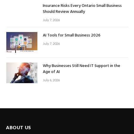
Insurance Risks Every Ontario Small Business
Should Review Annually
July 7, 2026
AI Tools for Small Business 2026
July 7, 2026
Why Businesses Still Need IT Support in the
Age of AI
July 6, 2026
ABOUT US