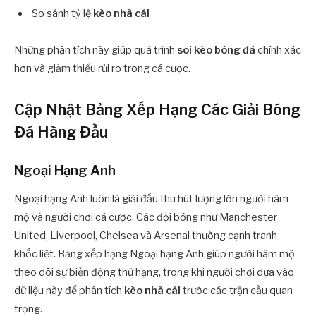
So sánh tỷ lệ
kèo nhà cái
Những phân tích này giúp quá trình
soi kèo bóng đá
chính xác
hơn và giảm thiểu rủi ro trong cá cược.
Cập Nhật Bảng Xếp Hạng Các Giải Bóng
Đá Hàng Đầu
Ngoại Hạng Anh
Ngoại hạng Anh luôn là giải đấu thu hút lượng lớn người hâm
mộ và người chơi cá cược. Các đội bóng như Manchester
United, Liverpool, Chelsea và Arsenal thường cạnh tranh
khốc liệt. Bảng xếp hạng Ngoại hạng Anh giúp người hâm mộ
theo dõi sự biến động thứ hạng, trong khi người chơi dựa vào
dữ liệu này để phân tích
kèo nhà cái
trước các trận cầu quan
trọng.