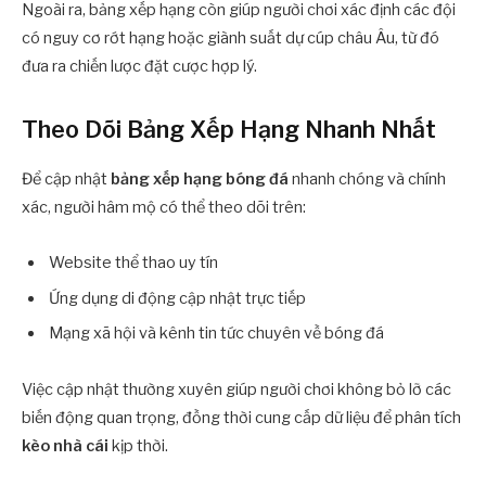
Ngoài ra, bảng xếp hạng còn giúp người chơi xác định các đội
có nguy cơ rớt hạng hoặc giành suất dự cúp châu Âu, từ đó
đưa ra chiến lược đặt cược hợp lý.
Theo Dõi Bảng Xếp Hạng Nhanh Nhất
Để cập nhật
bảng xếp hạng bóng đá
nhanh chóng và chính
xác, người hâm mộ có thể theo dõi trên:
Website thể thao uy tín
Ứng dụng di động cập nhật trực tiếp
Mạng xã hội và kênh tin tức chuyên về bóng đá
Việc cập nhật thường xuyên giúp người chơi không bỏ lỡ các
biến động quan trọng, đồng thời cung cấp dữ liệu để phân tích
kèo nhà cái
kịp thời.