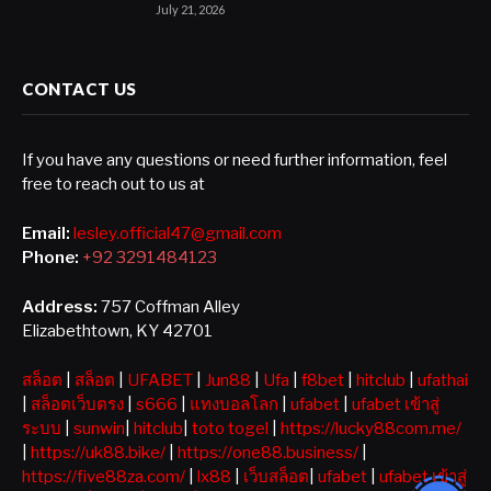
July 21, 2026
CONTACT US
If you have any questions or need further information, feel
free to reach out to us at
Email:
lesley.official47@gmail.com
Phone:
+92 3291484123
Address:
757 Coffman Alley
Elizabethtown, KY 42701
สล็อต
|
สล็อต
|
UFABET
|
Jun88
|
Ufa
|
f8bet
|
hitclub
|
ufathai
|
สล็อตเว็บตรง
|
s666
|
แทงบอลโลก
|
ufabet
|
ufabet เข้าสู่
ระบบ
|
sunwin
|
hitclub
|
toto togel
|
https://lucky88com.me/
|
https://uk88.bike/
|
https://one88.business/
|
https://five88za.com/
|
lx88
|
เว็บสล็อต
|
ufabet
|
ufabet เข้าสู่