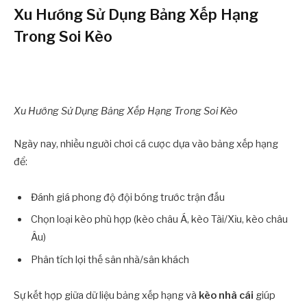
Xu Hướng Sử Dụng Bảng Xếp Hạng
Trong Soi Kèo
Xu Hướng Sử Dụng Bảng Xếp Hạng Trong Soi Kèo
Ngày nay, nhiều người chơi cá cược dựa vào bảng xếp hạng
để:
Đánh giá phong độ đội bóng trước trận đấu
Chọn loại kèo phù hợp (kèo châu Á, kèo Tài/Xỉu, kèo châu
Âu)
Phân tích lợi thế sân nhà/sân khách
Sự kết hợp giữa dữ liệu bảng xếp hạng và
kèo nhà cái
giúp