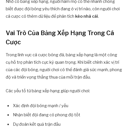
Nhờ có bảng xếp hạng, người hâm mộ có thể nhanh chóng
biết được đội bóng yêu thích đang ở vị trí nào, còn người chơi
cá cược có thêm dữ liệu để phân tích
kèo nhà cái
.
Vai Trò Của Bảng Xếp Hạng Trong Cá
Cược
Trong lĩnh vực cá cược bóng đá, bảng xếp hạng là một công
cụ hỗ trợ phân tích cực kỳ quan trọng. Khi biết chính xác vị trí
của các đội bóng, người chơi có thể đánh giá sức mạnh, phong
độ và triển vọng thắng thua của mỗi trận đấu.
Các yếu tố từ bảng xếp hạng giúp người chơi:
Xác định đội bóng mạnh / yếu
Nhận biết đội đang có phong độ tốt
Dự đoán kết quả trận đấu